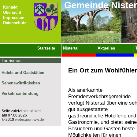
Gemeinde Nister
Kontakt
Übersicht
Impressum
Datenschutz
Startseite
Nistertal
Aktuelles
Tourismus
Ein Ort zum Wohlfühlen 
Hotels und Gaststätten
Sehenswürdigkeiten
Als anerkannte
Verkehrsanbindung
Fremdenverkehrsgemeinde
verfügt Nistertal über eine seh
gut ausgestattete
Seite zuletzt aktualisiert
gastfreundliche Hotellerie und
am 07.08.2026
© 2010
webexpert-ww.de
Gastronomie, und bietet sein
Besuchern und Gästen beste
Möglichkeiten für einen